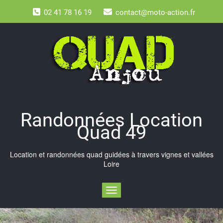
Skip
02 41 78 16 19
contact@moto-action.fr
to
content
Randonnées Location
Quad 49
Location et randonnées quad guidées à travers vignes et vallées
Loire
Toggle navigation