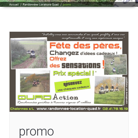
Accueil
/
Randonnées Locations Quad
/
promo
promo