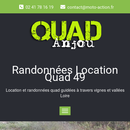
Skip
02 41 78 16 19
contact@moto-action.fr
to
content
Randonnées Location
Quad 49
Location et randonnées quad guidées à travers vignes et vallées
Loire
Toggle navigation